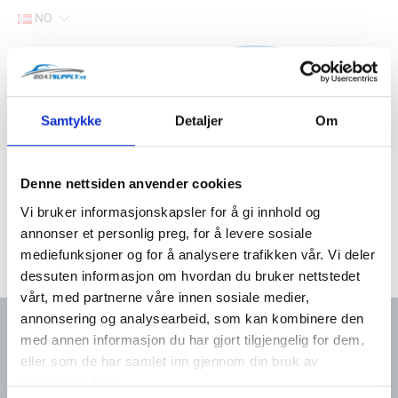
NO
Hjem
Samtykke
Detaljer
Om
Filter
Lager
Hjem
Yanmar marine deler
Denne nettsiden anvender cookies
Vi bruker informasjonskapsler for å gi innhold og
annonser et personlig preg, for å levere sosiale
mediefunksjoner og for å analysere trafikken vår. Vi deler
dessuten informasjon om hvordan du bruker nettstedet
vårt, med partnerne våre innen sosiale medier,
annonsering og analysearbeid, som kan kombinere den
med annen informasjon du har gjort tilgjengelig for dem,
eller som de har samlet inn gjennom din bruk av
Kontakt oss
Meny
tjenestene deres.