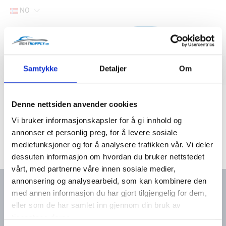
NO
Hjem
Samtykke
Detaljer
Om
Filter
Lager
Hjem
Båtutstyr
Tauverk og fortøyning
Universaltau
Denne nettsiden anvender cookies
Vi bruker informasjonskapsler for å gi innhold og
annonser et personlig preg, for å levere sosiale
mediefunksjoner og for å analysere trafikken vår. Vi deler
dessuten informasjon om hvordan du bruker nettstedet
vårt, med partnerne våre innen sosiale medier,
annonsering og analysearbeid, som kan kombinere den
med annen informasjon du har gjort tilgjengelig for dem,
eller som de har samlet inn gjennom din bruk av
Kontakt oss
Meny
tjenestene deres.