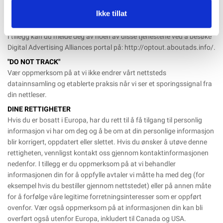
BING -
https://advertise.bingads.microsoft.com/en-
Ikke tillat
us/resources/policies/personalized-ads
I tillegg kan du melde deg av noen av disse tjenestene ved å besøke
Digital Advertising Alliances portal på:
http://optout.aboutads.info/
.
"DO NOT TRACK"
Vær oppmerksom på at vi ikke endrer vårt nettsteds
datainnsamling og etablerte praksis når vi ser et sporingssignal fra
din nettleser.
DINE RETTIGHETER
Hvis du er bosatt i Europa, har du rett til å få tilgang til personlig
informasjon vi har om deg og å be om at din personlige informasjon
blir korrigert, oppdatert eller slettet. Hvis du ønsker å utøve denne
rettigheten, vennligst kontakt oss gjennom kontaktinformasjonen
nedenfor. I tillegg er du oppmerksom på at vi behandler
informasjonen din for å oppfylle avtaler vi måtte ha med deg (for
eksempel hvis du bestiller gjennom nettstedet) eller på annen måte
for å forfølge våre legitime forretningsinteresser som er oppført
ovenfor. Vær også oppmerksom på at informasjonen din kan bli
overført også utenfor Europa, inkludert til Canada og USA.