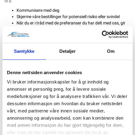
til å:
Kommunisere med deg
Skjerme våre bestillinger for potensiell risiko eller svindel
Når du er i tråd med de preferanser du har delt med oss, gir
du informasjon eller reklame knyttet til våre produkter eller
tjenester.
Vi bruker Enhetsinformasjon som vi samler for å hjelpe oss med å
Samtykke
Detaljer
Om
skjerme for mulig risiko og svindel (spesielt din IP-adresse) og mer
generelt for å forbedre og optimalisere nettstedet vårt (for eksempel
ved å generere analyser om hvordan våre kunder bruker
Nettstedet).
Denne nettsiden anvender cookies
BEHANDLING AV DIN PERSONLIGE INFORMASJON
Vi bruker informasjonskapsler for å gi innhold og
Vi kan dele enkelte av dine personlige opplysninger med tredjeparter
annonser et personlig preg, for å levere sosiale
for å hjelpe oss med å bruke dine personlige opplysninger, som
mediefunksjoner og for å analysere trafikken vår. Vi deler
beskrevet ovenfor. For eksempel bruker vi Telaris til å drive
dessuten informasjon om hvordan du bruker nettstedet
nettbutikken vår. Du kan lese mer om hvordan Telaris bruker dine
vårt, med partnerne våre innen sosiale medier,
personlige opplysninger her: https://www.telaris.no/legal/privacy.
annonsering og analysearbeid, som kan kombinere den
Vi bruker også Google Analytics til å hjelpe oss med å forstå
med annen informasjon du har gjort tilgjengelig for dem,
hvordan våre kunder bruker nettstedet. Du kan lese mer om
eller som de har samlet inn gjennom din bruk av
hvordan Google bruker dine personlige opplysninger her: