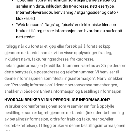
"Loggfiler" sporer handlinger som skjer på nettstedet og
samler inn data, inkludert din IP-adresse, nettlesertype,
Internett-leverandør, henvisning / utgangssider og dato /
klokkeslett.
"Web beacons", "tags" og "pixels" er elektroniske filer som
brukes til å registrere informasjon om hvordan du surfer på
nettstedet.
I tillegg når du foretar et kjøp eller forsøk på å foreta et kjøp
gjennom nettstedet samler vi inn visse opplysninger fra deg,
inkludert navn, faktureringsadresse, fraktadresse,
betalingsinformasjon (kredittkortnummer ivaretas av Stripe dersom
dette benyttes), e-postadresse og telefonnummer. Vi henviser til
denne informasjonen som "Bestillingsinformasjon". Når vi snakker
om "Personlig informasjon" i denne personvernsammenhengen,
snakker vi både om Enhetsinformasjon og Bestillingsinformasjon.
HVORDAN BRUKER VI DIN PERSONLIGE INFORMASJON?
Vi bruker ordreinformasjonen som vi samler inn for å oppfylle
bestillinger som er lagret gjennom nettstedet (inkludert behandling
av betalingsinformasjon, ordre for frakt og fakturaer og/eller
ordrebekreftelser). I tillegg bruker vi denne bestillingsinformasjonen