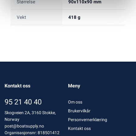
Størrelse
90x110x90 mm
Vekt
418 g
Kontakt oss
Meny
95 21 40 40
Om oss
Brukervilkår
Skogveien 2A, 3160 Stokke,
Norway
Personvernerklæring
post@boatsupply.no
Kontakt oss
Organisasjonsnr: 818501412