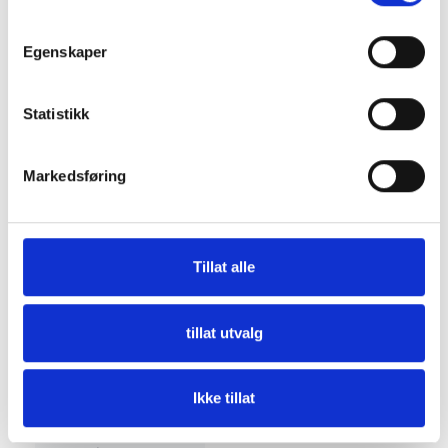
Egenskaper
Beskrivelse
Statistikk
Markedsføring
4LH-TE/HTE
Tillat alle
Erstatter 119005-35100 og 119005-35151
tillat utvalg
Spesifikasjon
Ikke tillat