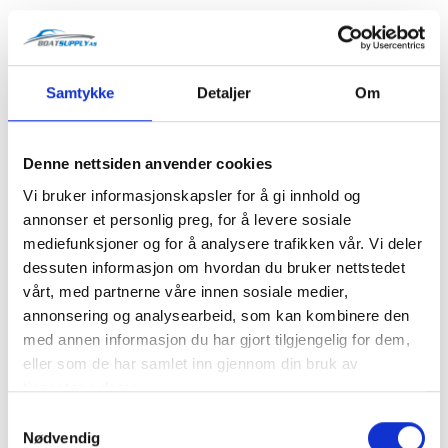
Lager: 16 stk
Antall
Samtykke
Detaljer
Om
Legg til Handlekurv
Denne nettsiden anvender cookies
Klikk og hent
Vi bruker informasjonskapsler for å gi innhold og
annonser et personlig preg, for å levere sosiale
mediefunksjoner og for å analysere trafikken vår. Vi deler
dessuten informasjon om hvordan du bruker nettstedet
vårt, med partnerne våre innen sosiale medier,
Varenummer:
119005-35170
annonsering og analysearbeid, som kan kombinere den
Kategorier:
4LH-TE / 4LH-HTE
,
Oljefilter
med annen informasjon du har gjort tilgjengelig for dem,
eller som de har samlet inn gjennom din bruk av
Del produktet
tjenestene deres.
Samtykkevalg
Nødvendig