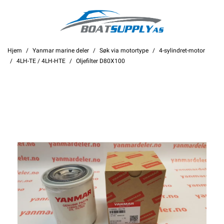
Hjem
Yanmar marine deler
Søk via motortype
4-sylindret-motor
4LH-TE / 4LH-HTE
Oljefilter D80X100