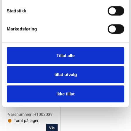
Tilbehør
Statistikk
Markedsføring
Tillat alle
tillat utvalg
Ikke tillat
Ultraflex Brakett og rør
S39
Varenummer: H1002039
Tomt på lager
Vis