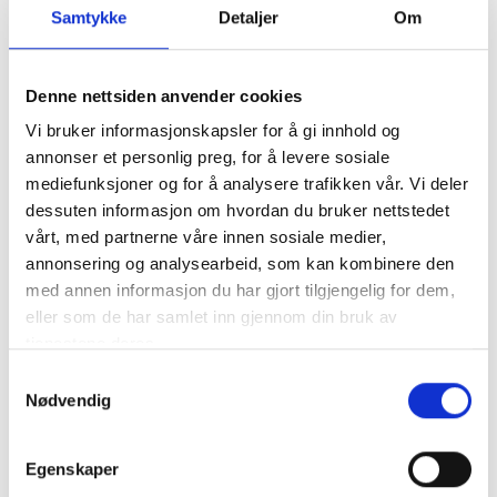
Samtykke
Detaljer
Om
Beskrivelse
Denne nettsiden anvender cookies
Vi bruker informasjonskapsler for å gi innhold og
Produktet mangler beskrivelse
annonser et personlig preg, for å levere sosiale
mediefunksjoner og for å analysere trafikken vår. Vi deler
Spesifikasjon
dessuten informasjon om hvordan du bruker nettstedet
vårt, med partnerne våre innen sosiale medier,
annonsering og analysearbeid, som kan kombinere den
med annen informasjon du har gjort tilgjengelig for dem,
Størrelse
30x70x30 mm
eller som de har samlet inn gjennom din bruk av
tjenestene deres.
Vekt
10 g
Samtykkevalg
Nødvendig
Egenskaper