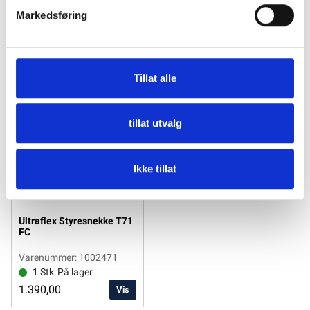
Markedsføring
Tillat alle
tillat utvalg
Ikke tillat
Ultraflex Styresnekke T71
FC
Varenummer: 1002471
1 Stk
På lager
1.390,00
Vis