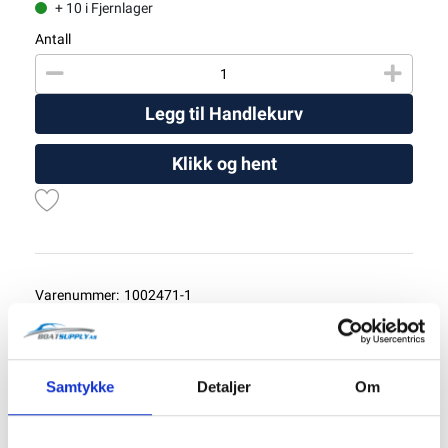
+ 10 i Fjernlager
Antall
Legg til Handlekurv
Klikk og hent
Varenummer:
1002471-1
Kategorier:
Reservedeler
Del produktet
Samtykke
Detaljer
Om