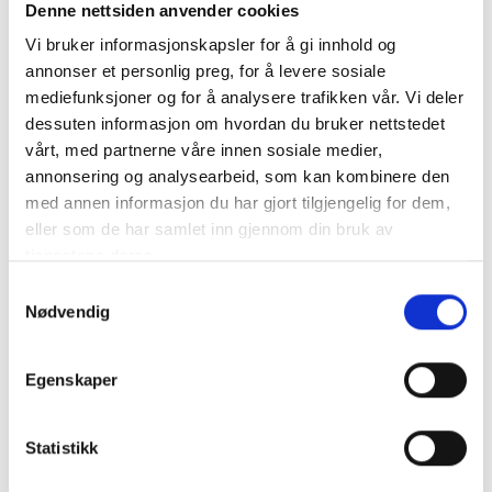
Denne nettsiden anvender cookies
Vi bruker informasjonskapsler for å gi innhold og
annonser et personlig preg, for å levere sosiale
Beskrivelse
mediefunksjoner og for å analysere trafikken vår. Vi deler
dessuten informasjon om hvordan du bruker nettstedet
vårt, med partnerne våre innen sosiale medier,
Produktet mangler beskrivelse
annonsering og analysearbeid, som kan kombinere den
med annen informasjon du har gjort tilgjengelig for dem,
eller som de har samlet inn gjennom din bruk av
Spesifikasjon
tjenestene deres.
Samtykkevalg
Nødvendig
Størrelse
5x20x10 mm
Egenskaper
Statistikk
Tilbehør