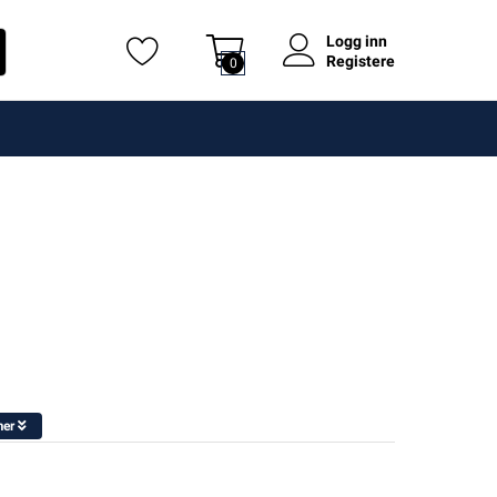
Logg inn
Registere
0
er