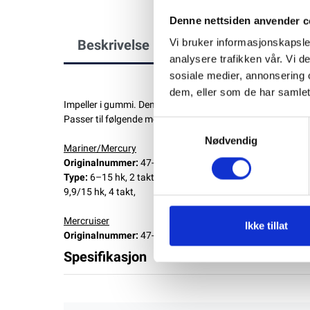
Denne nettsiden anvender c
Vi bruker informasjonskapsler
Beskrivelse
analysere trafikken vår. Vi 
sosiale medier, annonsering 
dem, eller som de har samlet
Impeller i gummi. Den eneste sikre identifikasjonen er ori
Passer til følgende motorer:
Samtykkevalg
Nødvendig
Mariner/Mercury
Originalnummer:
47-42038-2
Type:
6–15 hk, 2 takt
9,9/15 hk, 4 takt,
Mercruiser
Ikke tillat
Originalnummer:
47-42038
Spesifikasjon