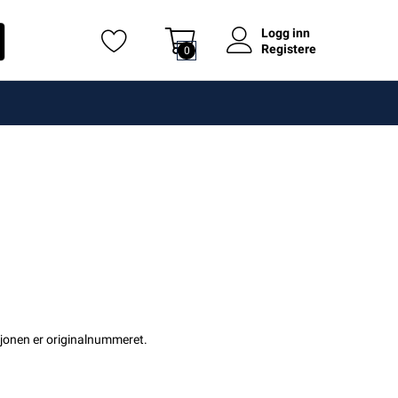
Logg inn
Registere
0
asjonen er originalnummeret.