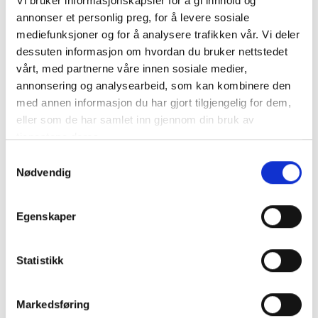
Vi bruker informasjonskapsler for å gi innhold og
annonser et personlig preg, for å levere sosiale
Tilbehør
mediefunksjoner og for å analysere trafikken vår. Vi deler
dessuten informasjon om hvordan du bruker nettstedet
vårt, med partnerne våre innen sosiale medier,
annonsering og analysearbeid, som kan kombinere den
med annen informasjon du har gjort tilgjengelig for dem,
eller som de har samlet inn gjennom din bruk av
tjenestene deres.
Samtykkevalg
Nødvendig
Egenskaper
Statistikk
Ultraflex Sylinder UC128-
OBF
Varenummer: H1002660
Markedsføring
Tomt på lager