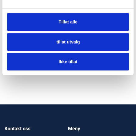
Vis
Ultraflex Sylinder UC128-
Tillat alle
OBF
Varenummer: H1002660
tillat utvalg
Mer info
Ikke tillat
Kontakt oss
Meny