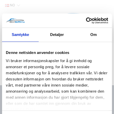
NO
Hjem
Samtykke
Detaljer
Om
Filter
Lager
Hjem
Båtutstyr
Butikk og verksted
Denne nettsiden anvender cookies
Vi bruker informasjonskapsler for å gi innhold og
annonser et personlig preg, for å levere sosiale
mediefunksjoner og for å analysere trafikken vår. Vi deler
dessuten informasjon om hvordan du bruker nettstedet
vårt, med partnerne våre innen sosiale medier,
annonsering og analysearbeid, som kan kombinere den
med annen informasjon du har gjort tilgjengelig for dem,
eller som de har samlet inn gjennom din bruk av
Kontakt oss
Meny
tjenestene deres.