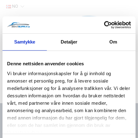
NO
Hjem
Samtykke
Detaljer
Om
Filter
Lager
Hjem
Yanmar marine deler
Elektrisk
Denne nettsiden anvender cookies
Vi bruker informasjonskapsler for å gi innhold og
annonser et personlig preg, for å levere sosiale
mediefunksjoner og for å analysere trafikken vår. Vi deler
dessuten informasjon om hvordan du bruker nettstedet
vårt, med partnerne våre innen sosiale medier,
annonsering og analysearbeid, som kan kombinere den
med annen informasjon du har gjort tilgjengelig for dem,
eller som de har samlet inn gjennom din bruk av
Kontakt oss
Meny
tjenestene deres.