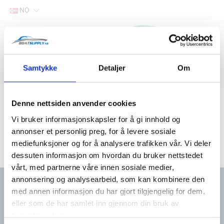
NO
Hjem
Samtykke
Detaljer
Om
Filter
Lager
Hjem
Båtutstyr
Vetus
Denne nettsiden anvender cookies
Vi bruker informasjonskapsler for å gi innhold og
annonser et personlig preg, for å levere sosiale
mediefunksjoner og for å analysere trafikken vår. Vi deler
dessuten informasjon om hvordan du bruker nettstedet
vårt, med partnerne våre innen sosiale medier,
annonsering og analysearbeid, som kan kombinere den
med annen informasjon du har gjort tilgjengelig for dem,
eller som de har samlet inn gjennom din bruk av
Kontakt oss
Meny
tjenestene deres.