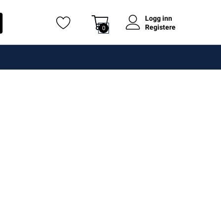
Logg inn
Registere
0