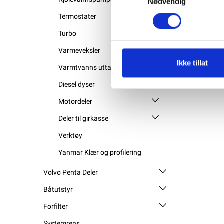
Nødvendig
Termostater
Turbo
Varmeveksler
Ikke tillat
Varmtvanns uttak
Diesel dyser
Motordeler
Deler til girkasse
Verktøy
Yanmar Klær og profilering
Volvo Penta Deler
Båtutstyr
Forfilter
Systemrens