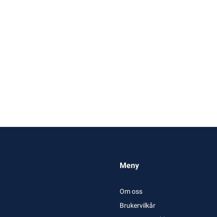
Meny
Om oss
Brukervilkår