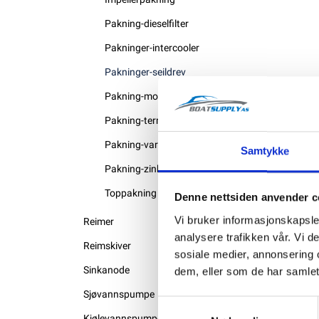
Pakning-dieselfilter
Pakninger-intercooler
Pakninger-seildrev
Pakning-motor
Pakning-termostat
Pakning-varmeveksler
Samtykke
Pakning-zink
Toppakning
Denne nettsiden anvender c
Vi bruker informasjonskapsler
Reimer
analysere trafikken vår. Vi 
Reimskiver
sosiale medier, annonsering 
Sinkanode
dem, eller som de har samlet
Sjøvannspumpe
Samtykkevalg
Kjølevannspumpe