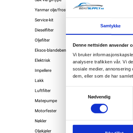
Yanmar olje/frostvæske
Service-kit
Samtykke
Dieselfilter
Oljefilter
Denne nettsiden anvender c
Eksos-blandebend
Vi bruker informasjonskapsler
Elektrisk
analysere trafikken vår. Vi 
sosiale medier, annonsering 
Impellere
dem, eller som de har samlet
Lakk
Samtykkevalg
Luftfilter
Nødvendig
Matepumpe
Motorfester
Nøkler
Oljekjøler