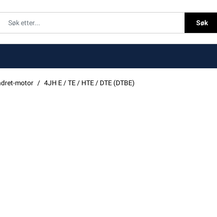
Søk
ndret-motor
4JH E / TE / HTE / DTE (DTBE)