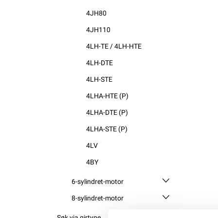
4JH80
4JH110
4LH-TE / 4LH-HTE
4LH-DTE
4LH-STE
4LHA-HTE (P)
4LHA-DTE (P)
4LHA-STE (P)
4LV
4BY
6-sylindret-motor
8-sylindret-motor
Søk via girtype