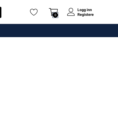
Logg inn
Registere
0