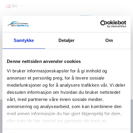
NO
Hjem
Samtykke
Detaljer
Om
Filter
Lager
Hjem
Båtutstyr
Tauverk og fortøyning
Ferdige fenderliner
Denne nettsiden anvender cookies
Vi bruker informasjonskapsler for å gi innhold og
annonser et personlig preg, for å levere sosiale
mediefunksjoner og for å analysere trafikken vår. Vi deler
dessuten informasjon om hvordan du bruker nettstedet
vårt, med partnerne våre innen sosiale medier,
annonsering og analysearbeid, som kan kombinere den
med annen informasjon du har gjort tilgjengelig for dem,
eller som de har samlet inn gjennom din bruk av
Kontakt oss
Meny
tjenestene deres.