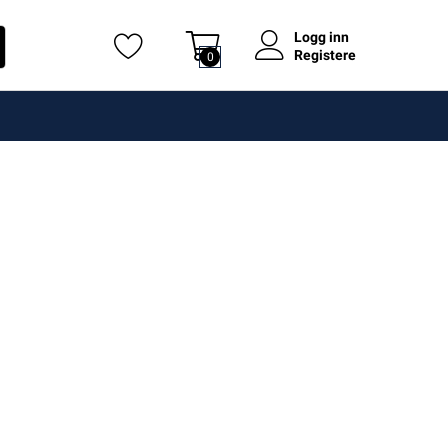
Logg inn
Registere
0