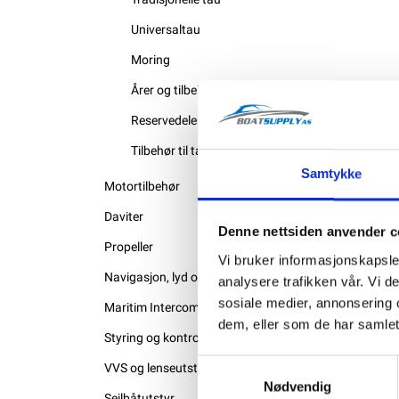
Universaltau
Moring
Årer og tilbehør
Reservedeler
Tilbehør til tau
Samtykke
Motortilbehør
Daviter
Denne nettsiden anvender c
Propeller
Vi bruker informasjonskapsler
Navigasjon, lyd og bilde
analysere trafikken vår. Vi 
sosiale medier, annonsering 
Maritim Intercom
dem, eller som de har samlet
Styring og kontrollutstyr
Samtykkevalg
VVS og lenseutstyr
Nødvendig
Seilbåtutstyr