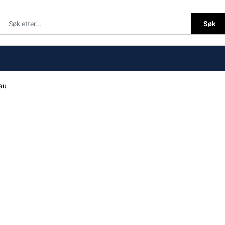
Søk
au