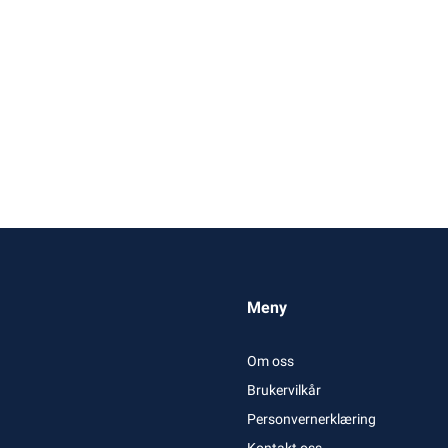
Meny
Om oss
Brukervilkår
Personvernerklæring
Kontakt oss