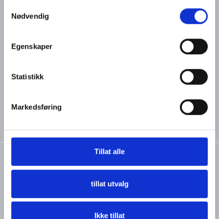
Samtykkevalg
95 21 40 40
Om oss
Nødvendig
Brukervilkår
Skogveien 2A, 3160 Stokke,
Norway
Personvernerklæring
Egenskaper
post@boatsupply.no
Kontakt oss
Organisasjonsnr: 818501412
MVA
Statistikk
Markedsføring
Tillat alle
Copyright © Boatsupply AS, 2026
tillat utvalg
Powered By
Telaris
Ikke tillat