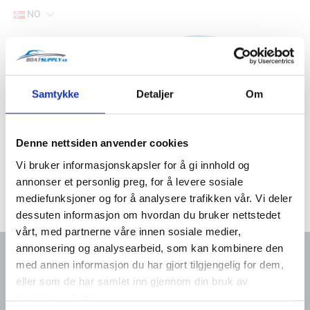
NO
Hjem
Samtykke
Detaljer
Om
Filter
Lager
Hjem
Båtutstyr
Motortilbehør
Servicekit
Denne nettsiden anvender cookies
Vi bruker informasjonskapsler for å gi innhold og
annonser et personlig preg, for å levere sosiale
mediefunksjoner og for å analysere trafikken vår. Vi deler
dessuten informasjon om hvordan du bruker nettstedet
vårt, med partnerne våre innen sosiale medier,
annonsering og analysearbeid, som kan kombinere den
med annen informasjon du har gjort tilgjengelig for dem,
eller som de har samlet inn gjennom din bruk av
Kontakt oss
Meny
tjenestene deres.