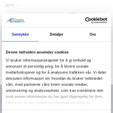
NO
Hjem
Samtykke
Detaljer
Om
Filter
Lager
Hjem
Båtutstyr
Styring og kontrollutstyr
Trimplan
Denne nettsiden anvender cookies
Vi bruker informasjonskapsler for å gi innhold og
annonser et personlig preg, for å levere sosiale
mediefunksjoner og for å analysere trafikken vår. Vi deler
dessuten informasjon om hvordan du bruker nettstedet
vårt, med partnerne våre innen sosiale medier,
annonsering og analysearbeid, som kan kombinere den
med annen informasjon du har gjort tilgjengelig for dem,
eller som de har samlet inn gjennom din bruk av
Kontakt oss
Meny
tjenestene deres.