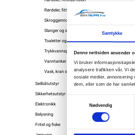
Rørdeler, fittings syrefast
Skroggjennomføringer
Slanger og slangeklemmer
Samtykke
Toaletter og septikutstyr
Trykkvannspumper
Denne nettsiden anvender c
Vanntanker og utstyr
Vi bruker informasjonskapsler
analysere trafikken vår. Vi 
Vask, kran og dusj
sosiale medier, annonsering 
Seilbåtutstyr
dem, eller som de har samlet
Sikkerhetsutstyr
Samtykkevalg
Elektronikk
Nødvendig
Belysning
Fritid og fiske
Jernvare