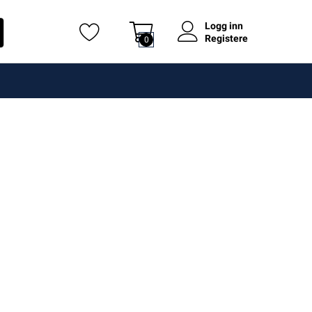
Logg inn
Registere
0