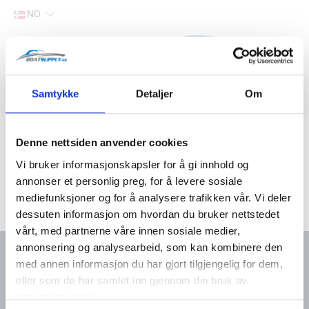
NO
Hjem
Samtykke
Detaljer
Om
Filter
Lager
Hjem
Båtutstyr
VVS og lenseutstyr
Rørdeler, fittings syrefast
Denne nettsiden anvender cookies
Vi bruker informasjonskapsler for å gi innhold og
annonser et personlig preg, for å levere sosiale
mediefunksjoner og for å analysere trafikken vår. Vi deler
dessuten informasjon om hvordan du bruker nettstedet
vårt, med partnerne våre innen sosiale medier,
annonsering og analysearbeid, som kan kombinere den
med annen informasjon du har gjort tilgjengelig for dem,
eller som de har samlet inn gjennom din bruk av
Kontakt oss
Meny
tjenestene deres.