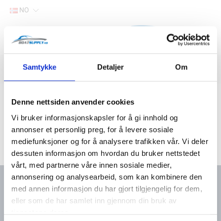
NO
Hjem
Samtykke
Detaljer
Om
Filter
Lager
Hjem
Båtutstyr
Sikkerhetsutstyr
Lås og låsewire
Denne nettsiden anvender cookies
Vi bruker informasjonskapsler for å gi innhold og
annonser et personlig preg, for å levere sosiale
mediefunksjoner og for å analysere trafikken vår. Vi deler
dessuten informasjon om hvordan du bruker nettstedet
vårt, med partnerne våre innen sosiale medier,
annonsering og analysearbeid, som kan kombinere den
med annen informasjon du har gjort tilgjengelig for dem,
eller som de har samlet inn gjennom din bruk av
Kontakt oss
Meny
tjenestene deres.