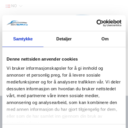
NO
Hjem
Samtykke
Detaljer
Om
Filter
Lager
Hjem
Båtutstyr
Fritid og fiske
Kikkerter
Denne nettsiden anvender cookies
Vi bruker informasjonskapsler for å gi innhold og
annonser et personlig preg, for å levere sosiale
mediefunksjoner og for å analysere trafikken vår. Vi deler
dessuten informasjon om hvordan du bruker nettstedet
vårt, med partnerne våre innen sosiale medier,
annonsering og analysearbeid, som kan kombinere den
med annen informasjon du har gjort tilgjengelig for dem,
eller som de har samlet inn gjennom din bruk av
Kontakt oss
Meny
tjenestene deres.