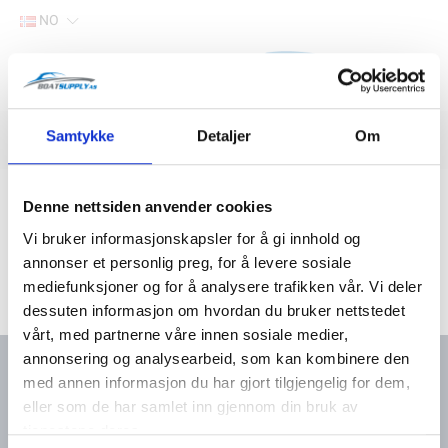
NO
Hjem
Samtykke
Detaljer
Om
Filter
Lager
Hjem
Båtutstyr
Fritid og fiske
Termometere
Denne nettsiden anvender cookies
Vi bruker informasjonskapsler for å gi innhold og
annonser et personlig preg, for å levere sosiale
mediefunksjoner og for å analysere trafikken vår. Vi deler
dessuten informasjon om hvordan du bruker nettstedet
vårt, med partnerne våre innen sosiale medier,
annonsering og analysearbeid, som kan kombinere den
med annen informasjon du har gjort tilgjengelig for dem,
eller som de har samlet inn gjennom din bruk av
Kontakt oss
Meny
tjenestene deres.