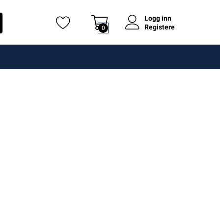
Logg inn
Registere
0