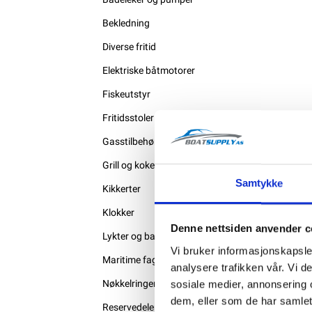
Bekledning
Diverse fritid
Elektriske båtmotorer
Fiskeutstyr
Fritidsstoler og sitteputer
Gasstilbehør
Grill og kokeutstyr
Samtykke
Kikkerter
Klokker
Denne nettsiden anvender c
Lykter og batterier
Vi bruker informasjonskapsler
Maritime fagbøker
analysere trafikken vår. Vi 
Nøkkelringer
sosiale medier, annonsering 
dem, eller som de har samlet
Reservedeler