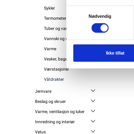
Sykler
Samtykkevalg
Nødvendig
Termometere
Tuber og vannsportleker
Vannski og wakeboard
Varme
Ikke tillat
Vesker, bager og oppbevaring
Værstasjoner
Våtdrakter
Jernvare
Beslag og skruer
Varme, ventilasjon og luker
Innredning og interiør
Vetus