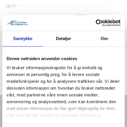
NO
Hjem
Samtykke
Detaljer
Om
Filter
Lager
Hjem
Båtutstyr
Jernvare
Kroker
Denne nettsiden anvender cookies
Vi bruker informasjonskapsler for å gi innhold og
annonser et personlig preg, for å levere sosiale
mediefunksjoner og for å analysere trafikken vår. Vi deler
dessuten informasjon om hvordan du bruker nettstedet
vårt, med partnerne våre innen sosiale medier,
annonsering og analysearbeid, som kan kombinere den
med annen informasjon du har gjort tilgjengelig for dem,
eller som de har samlet inn gjennom din bruk av
Kontakt oss
Meny
tjenestene deres.