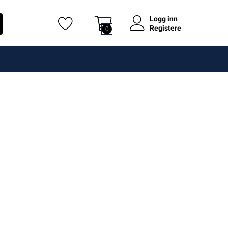
Logg inn
Registere
0