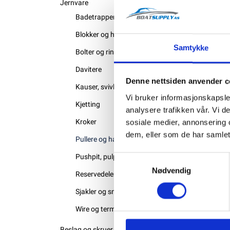
Jernvare
Badetrapper og baugspyd
Blokker og hemper
Samtykke
Bolter og ringer
Davitere
Denne nettsiden anvender c
Kauser, svivler og strekkfisk
Vi bruker informasjonskapsler
Kjetting
analysere trafikken vår. Vi 
Kroker
sosiale medier, annonsering 
dem, eller som de har samlet
Pullere og halegatter
Pushpit, pulpit og rekke
Samtykkevalg
Nødvendig
Reservedeler
Sjakler og snapsjakler
Wire og terminaler
Beslag og skruer