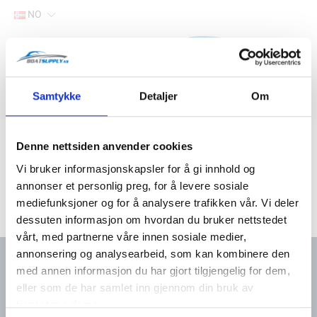
NO
Hjem
Samtykke
Detaljer
Om
Filter
Lager
Hjem
Båtutstyr
Beslag og skruer
Låser og dørholdere
Denne nettsiden anvender cookies
Vi bruker informasjonskapsler for å gi innhold og
annonser et personlig preg, for å levere sosiale
mediefunksjoner og for å analysere trafikken vår. Vi deler
dessuten informasjon om hvordan du bruker nettstedet
vårt, med partnerne våre innen sosiale medier,
annonsering og analysearbeid, som kan kombinere den
med annen informasjon du har gjort tilgjengelig for dem,
eller som de har samlet inn gjennom din bruk av
Kontakt oss
Meny
tjenestene deres.