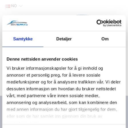
NO
Hjem
Samtykke
Detaljer
Om
Filter
Lager
Hjem
Båtutstyr
Beslag og skruer
Skruer, bolter, muttere, skiver
Denne nettsiden anvender cookies
Vi bruker informasjonskapsler for å gi innhold og
annonser et personlig preg, for å levere sosiale
mediefunksjoner og for å analysere trafikken vår. Vi deler
dessuten informasjon om hvordan du bruker nettstedet
vårt, med partnerne våre innen sosiale medier,
annonsering og analysearbeid, som kan kombinere den
med annen informasjon du har gjort tilgjengelig for dem,
eller som de har samlet inn gjennom din bruk av
Kontakt oss
Meny
tjenestene deres.