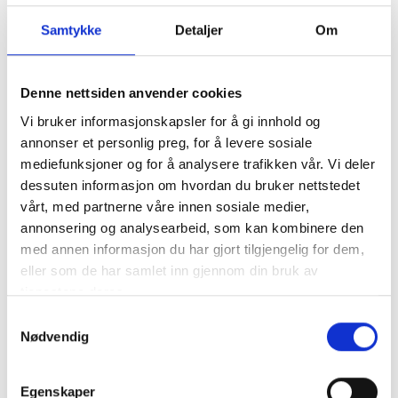
Ant./pk.: 10
Samtykke
Detaljer
Om
+ 20 i Fjernlager
Antall
Denne nettsiden anvender cookies
Vi bruker informasjonskapsler for å gi innhold og
Legg til Handlekurv
annonser et personlig preg, for å levere sosiale
mediefunksjoner og for å analysere trafikken vår. Vi deler
Klikk og hent
dessuten informasjon om hvordan du bruker nettstedet
vårt, med partnerne våre innen sosiale medier,
annonsering og analysearbeid, som kan kombinere den
med annen informasjon du har gjort tilgjengelig for dem,
eller som de har samlet inn gjennom din bruk av
Varenummer:
1030771
tjenestene deres.
Kategorier:
Universaltau
Samtykkevalg
Del produktet
Nødvendig
Egenskaper