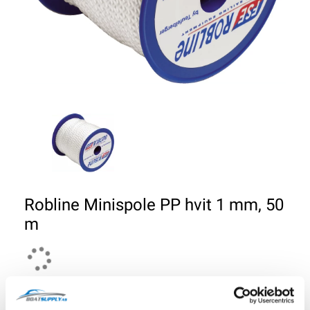
Robline Minispole PP hvit 1 mm, 50
m