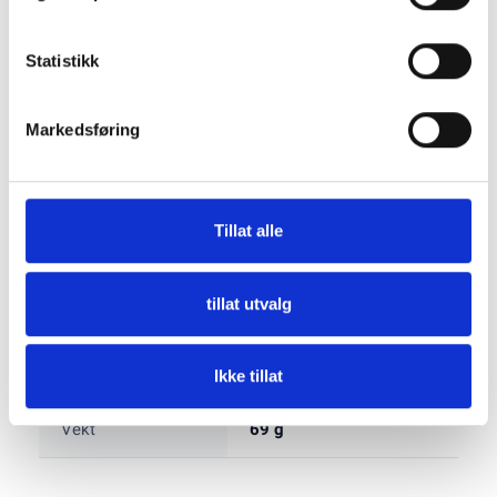
Statistikk
Beskrivelse
Markedsføring
Produktet mangler beskrivelse
Tillat alle
Spesifikasjon
tillat utvalg
Størrelse
70x70x60 mm
Ikke tillat
Vekt
69 g